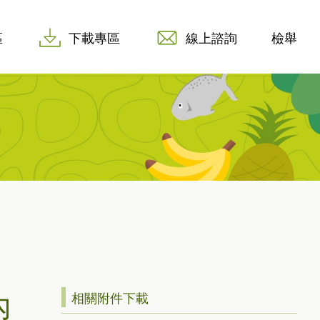
區
下載專區
線上諮詢
檢舉
內
相關附件下載