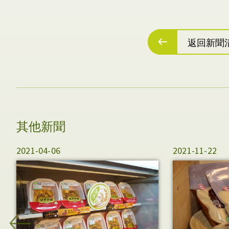
返回新聞
其他新聞
2021-04-06
2021-11-22