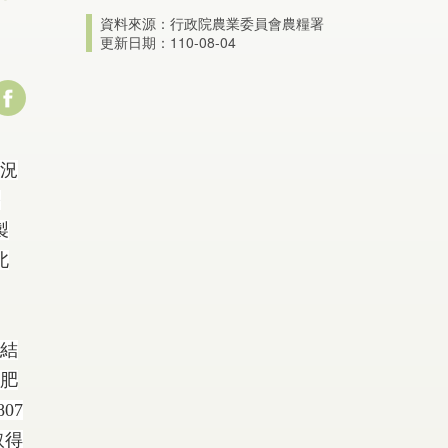
資料來源：行政院農業委員會農糧署
更新日期：110-08-04
現況
公
製
北
結
肥
07
取得