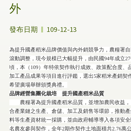
外
發布日期
109-12-13
為提升國產稻米品牌價值與內外銷競爭力，農糧署自
滾動調整，現今規模已大幅提升，由民國94年成立27個
頃，本（109）年特依契作執行成效、政策配合度
加工產品成果等項目進行評鑑，選出5家稻米產銷契作
希望廣場舉辦頒獎典禮。
品牌經營集團化栽培 提升國產稻米品質
農糧署為提升國產稻米品質，並增加農民收益，自
合產業鏈之生產、倉儲、加工及銷售等環節，推動產
料等生產資材統一採購，並由政府輔導導入各項安全驗
名農友參與契作，全年2期作契作土地面積共2.76