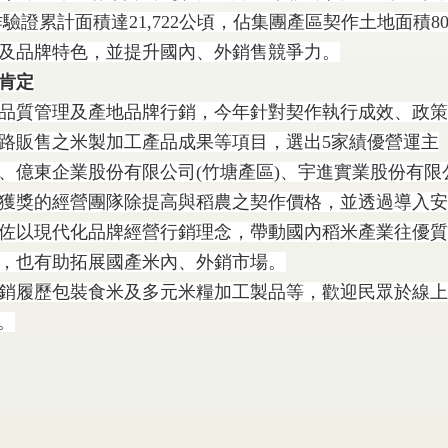
作驗證累計面積達21,722公頃，佔集團產區契作土地面積8
及品牌特色，並提升國內、外銷售競爭力。
肯定
質管理及產地品牌行銷，今年針對契作執行成效、政策
路販售之米製加工產品成果等項目，選出5家績優營運主
、億東企業股份有限公司(竹塘產區)、宇進實業股份有限
，獲獎的經營團隊除提高與稻農之契作價格，並透過導入
佐以現代化品牌經營行銷理念，帶動國內稻米產業往優質
，也有助拓展國產米內、外銷市場。
履歷包裝食米及多元米糧加工製品等，歡迎民眾於線上
。