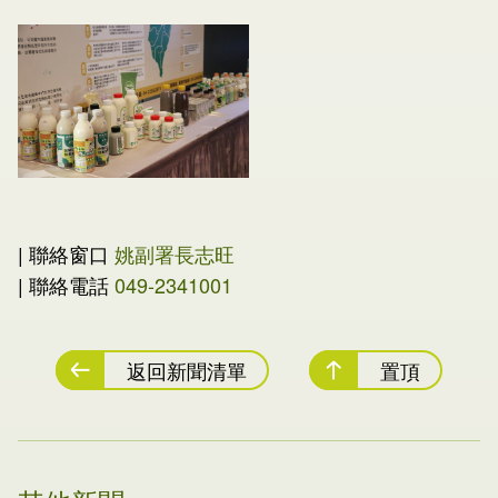
| 聯絡窗口
姚副署長志旺
| 聯絡電話
049-2341001
返回新聞清單
置頂