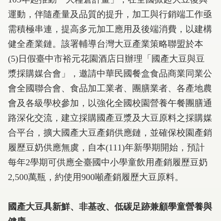
運動，伴隨產量及品質的提升，加工與行銷端工作亟
需積極串連，提高多元加工應用及後端消費，以建構
健全產業鏈。該署輔導台灣大豆產業策略聯盟於本
(5)日假臺中市裕元花園酒店日辦理「國產大豆與豆
漿採購媒合會」，邀請中華民國餐盒食品商業同業公
會全國聯合會、食品加工業者、團膳業者、各產地農
會及各級學校參加，以強化全國校園營養午餐團膳通
路深化交流，建立採購國產豆漿及大豆原料之採購媒
合平台，擴大國產大豆產銷供應鏈，並確保校園產銷
履歷豆奶供應無虞，自本(111)年新學期開始，預計
每年2學期可供應全臺國中小學童飲用產銷履歷豆奶
2,500萬瓶，約使用900噸產銷履歷大豆原料。
國產大豆具新鮮、非基改、低碳足跡兼顧學童營養與