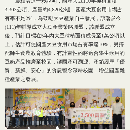
農糧署進一步說明，國產大豆110年種植面積
3,303公頃、產量約4,820公噸，國產大豆食用市場占
有率不足2%，為鼓勵大豆產業自主發展，該署於今
(111)年輔導成立大豆產業策略聯盟，該聯盟成立
後，預計目標在5年內大豆種植面積成長至1萬公頃以
上，估計可使國產大豆食用市場占有率達10%，另搭
配師生食農教育體驗，有計畫性的將適合學生飲用的
豆奶產品推廣至校園，讓國產可溯源、產銷履歷「優
質、新鮮、安心」的食農觀念深耕校園，增益國產雜
糧產業之發展。