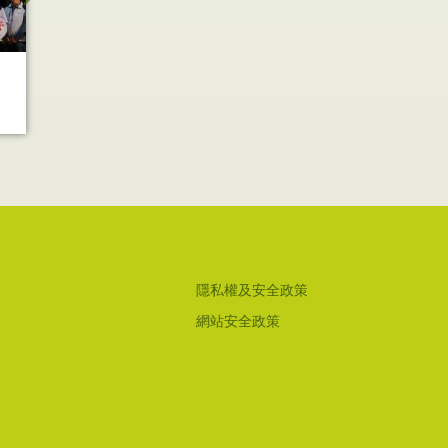
111年國產蜂蜜品質評鑑出
與7-E
爐！炎炎夏日蜂蜜水最消
心 20
暑！
銷記者
隱私權及安全政策
網站安全政策