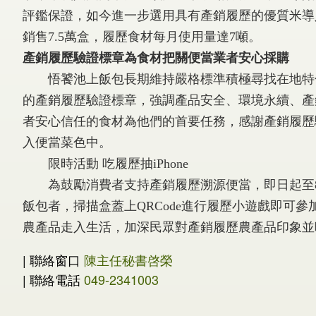
評鑑保證，如今進一步選用具有產銷履歷的優質米導
銷售7.5萬盒，履歷食材每月使用量達7噸。
產銷履歷驗證標章為食材把關便當業者安心採購
悟饕池上飯包長期維持嚴格標準積極尋找在地特色
的產銷履歷驗證標章，強調產品安全、環境永續、產
者安心信任的食材為他們的首要任務，感謝產銷履歷
入便當菜色中。
限時活動 吃履歷抽iPhone
為鼓勵消費者支持產銷履歷溯源便當，即日起至8月1
飯包者，掃描盒蓋上QRCode進行履歷小遊戲即可
農產品走入生活，加深民眾對產銷履歷農產品印象並
| 聯絡窗口
陳主任秘書啓榮
| 聯絡電話
049-2341003