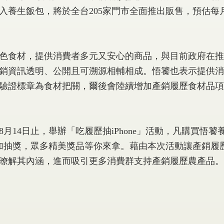
入養生飯包，將於全台205家門市全面推出販售，預估每
食材，提供消費者多元又安心的商品，與目前政府在推
銷資訊透明、公開且可溯源相輔相成。悟饕也表示提供消
驗證標章為食材把關，爾後會陸續增加產銷履歷食材品項
4日止，舉辦「吃履歷抽iPhone」活動，凡購買悟饕
參加抽獎，眾多精美獎品等你來拿。藉由本次活動讓產銷履
暸解其內涵，進而吸引更多消費群支持產銷履歷農產品。