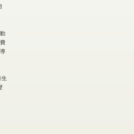
月
動
費
導
養生
歷