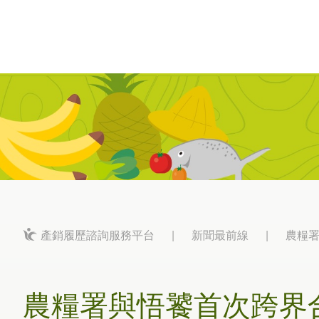
產銷履歷諮詢服務平台
|
新聞最前線
|
農糧署
農糧署與悟饕首次跨界