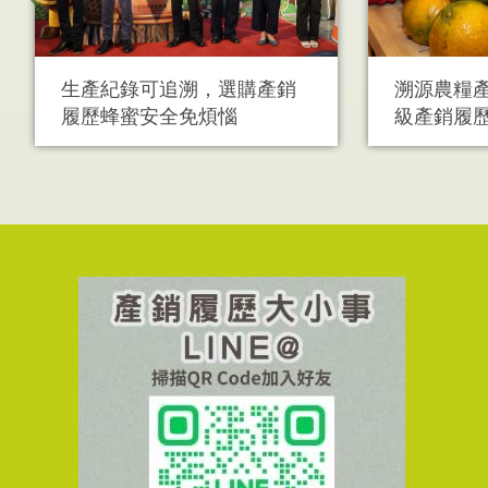
生產紀錄可追溯，選購產銷
溯源農糧產品
履歷蜂蜜安全免煩惱
級產銷履歷