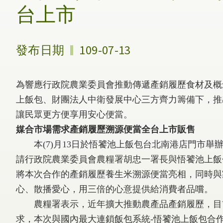
台上市
發布日期
109-07-13
為響應行政院農業委員會推動傳遞產銷履歷食材及概
上飯包、財團法人中衛發展中心三方齊力籌備下，推
讓民眾更方便享用安心便當。
媒合市場需求產銷履歷溯源便當全台上市販售
本(7)月13日於悟饕池上飯包台北南港店門市舉
請行政院農業委員會農糧署胡忠一署長與悟饕池上飯
將本次合作的產銷履歷養生米溯源便當亮相，同時與
心、散播愛心，用三倍的心意提供給消費者品嚐。
農糧署表示，近年擴大推動農產品產銷履歷，目前
求，本次與國內最大連鎖飯包系統-悟饕池上飯包合作，不