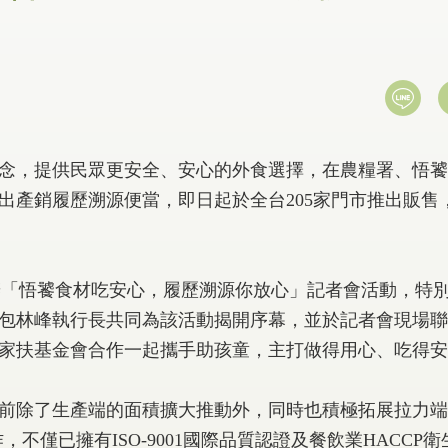
念，提供民眾更安全、安心的外食選擇，在農糧署、悟饕
出產銷履歷溯源便當，即日起於全台205家門市推出販售
辦「悟饕食材吃安心，履歷溯源你放心」記者會活動，特
包林峰執行長共同為該活動揭開序幕，並於記者會現場聯
家扶基金會合作一起攜手助孩童，主打做得用心、吃得安
除了生產端的面積擴大推動外，同時也積極拓展拉力端
僅已擁有ISO-9001國際品質認證及餐飲業HACCP衛