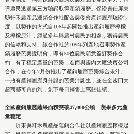
導農民透過第三方驗證取得產銷履歷。保證責任屏東
縣軒禾農產品運銷合作社配合農委會產銷履歷驗證制
度，以契作的方式自106年起開始推出產銷履歷檸檬
及檸檬原汁，經過多年與農村農民的相處，獲得農民
的信賴和支持。該合作社於109年到產地召開契作產
銷履歷芭樂說明會，即有50位農民願意簽訂契作合
約，有了穩定產量的芭樂，進而與國內大廠波蜜公司
合作，在今年7月份推出了產銷履歷芭樂綜合果汁。
一瓶有產銷履歷身分證的芭樂汁誕生，並在全國四大
超商都可買的到，創下每日銷售上萬瓶佳績。
全國產銷履歷蔬果面積突破47,000公頃 蔬果多元產
量穩定
屏東縣軒禾農產品運銷合作社以產銷履歷檸檬起