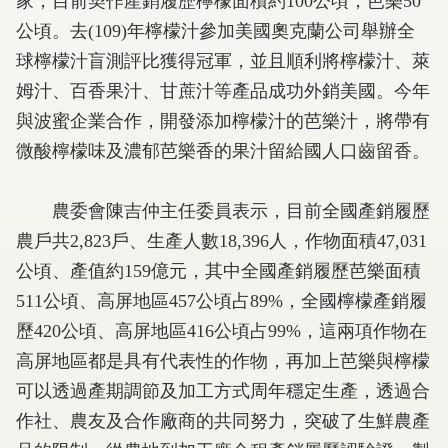
家，目前契作產銷履歷檸檬面積約100公頃，芭樂50
公頃。去(109)年檸檬汁參加美國奧克蘭公司舉辦全
球檸檬汁盲測評比獲得冠軍，並且順利將檸檬汁、萊
姆汁、百香果汁、甘蔗汁等產品成功外銷美國。今年
與波蜜企業合作，開發添加檸檬汁的芭樂汁，將帶有
微酸檸檬味及濃郁芭樂香的果汁留給國人口齒留香。
農委會陳吉仲主任委員表示，目前全國產銷履歷
農戶共2,823戶、生產人數18,396人，作物面積47,031
公頃、產值約159億元，其中全國產銷履歷芭樂面積
511公頃、高屏地區457公頃占89%，全國檸檬產銷履
歷420公頃、高屏地區416公頃占99%，這兩項作物在
高屏地區都是具有代表性的作物，再加上芭樂與檸檬
可以透過產期調節及加工方式周年穩定生產，透過合
作社、農友及合作廠商的共同努力，突破了生鮮農產