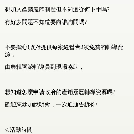
想加入產銷履歷制度但不知道從何下手嗎
?
有好多問題不知道要向誰詢問嗎
?
不要擔心
!
政府提供每案經營者
2
次免費的輔導資
源，
由農糧署派輔導員到現場協助，
想知道怎麼申請政府的產銷履歷輔導資源嗎
?
歡迎來參加說明會，一次
通通告訴你
!
☆
活動時間