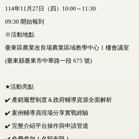
114
年
11
月
27
日（四）
10:00
～
11:30
09:30
開始報到
※活動地點
臺東區農業改良場農業區域教學中心
1
樓會議室
(臺東縣臺東市中華路一段
675
號)
★
活動亮點
✔️
產銷履歷制度＆政府輔導資源全面解析
✔️
案例輔導員現場分享實戰經驗
✔️
完整介紹平台操作與申請管道
✔️
免費參加！名額有限！