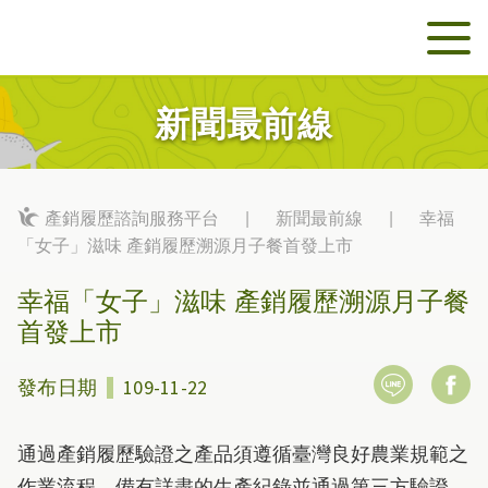
新聞最前線
產銷履歷諮詢服務平台
|
新聞最前線
|
幸福
「女子」滋味 產銷履歷溯源月子餐首發上市
幸福「女子」滋味 產銷履歷溯源月子餐
首發上市
發布日期
109-11-22
通過產銷履歷驗證之產品須遵循臺灣良好農業規範之
作業流程、備有詳盡的生產紀錄並通過第三方驗證