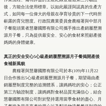
後，方能合法使用標章。以如此嚴謹與認真的生產方
式，如同每一位偉大的母親在孕育珍貴的下一代時所
嶄露的育兒態度。行政院農業委員會農糧署與中部月
子餐龍頭業者慧馨國際有限公司攜手推出產銷履歷溯
源月子餐，只為提供最安全、安心的食材來照顧產後
媽媽的身體健康。
真正的安全安心5心級產銷履歷溯源月子餐揭開產後
食補新風貌
農糧署與慧馨國際有限公司於本(109)年11月22
日合作推出5心級產銷履歷溯源月子餐，期望藉由產
銷履歷制度完整的追溯體系，讓媽媽吃的安心；公正
第三方驗證制度，讓媽媽對食材品質充滿信心，結合
慧馨國際有限公司對於堅持選用當季食材的盡心、月